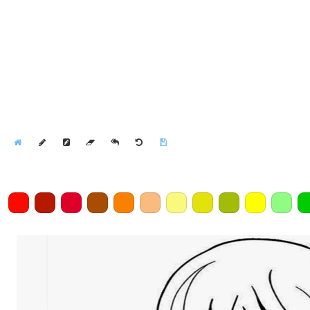
Home
Draw
Pencil
Eraser
Undo
Clear
Save