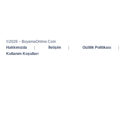
©2026 – BoyamaOnline.Com
Hakkımızda
|
İletişim
|
Gizlilik Politikası
|
Kullanım Koşulları