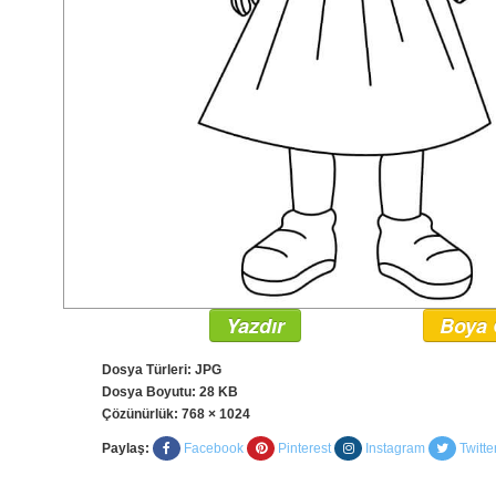
Yazdır
Boya 
Dosya Türleri: JPG
Dosya Boyutu: 28 KB
Çözünürlük:
768 × 1024
Paylaş:
Facebook
Pinterest
Instagram
Twitte