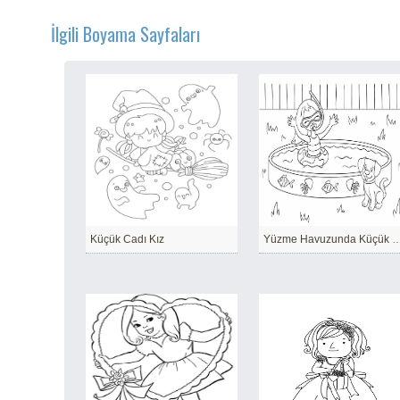
İlgili Boyama Sayfaları
Küçük Cadı Kız
Yüzme Havuzunda Kü