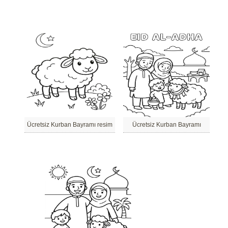
Ücretsiz Kurban Bayramı resim
Ücretsiz Kurban Bayramı