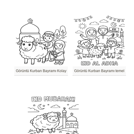
Görüntü Kurban Bayramı Kolay
Görüntü Kurban Bayramı temel