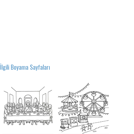
İlgili Boyama Sayfaları