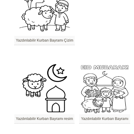
Yazdırılabilir Kurban Bayramı Çizim
Yazdırılabilir Kurban Bayramı resim
Yazdırılabilir Kurban Bayramı