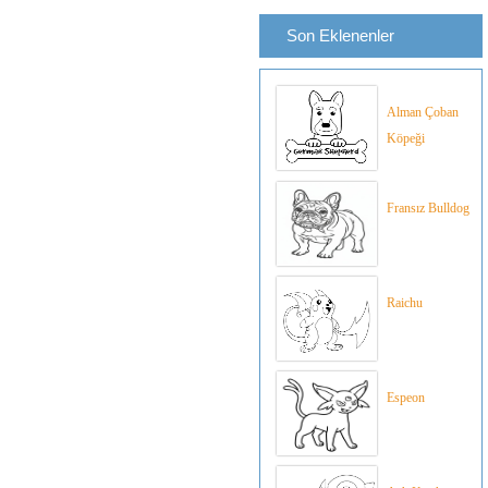
Son Eklenenler
Alman Çoban
Köpeği
Fransız Bulldog
Raichu
Espeon