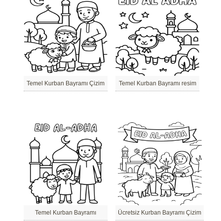
Temel Kurban Bayramı Çizim
Temel Kurban Bayramı resim
Temel Kurban Bayramı
Ücretsiz Kurban Bayramı Çizim