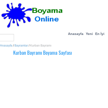
Anasayfa
Yeni
En İyi
Anasayfa
/
Bayramlar
/
Kurban Bayramı
Kurban Bayramı Boyama Sayfası