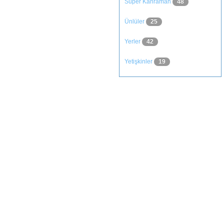
Süper Kahraman
48
Ünlüler
25
Yerler
42
Yetişkinler
19