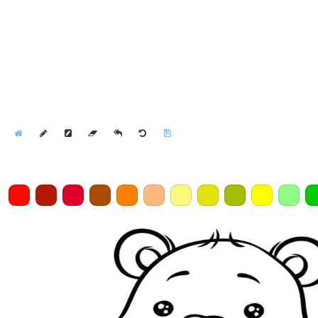
Home
Draw
Pencil
Eraser
Undo
Clear
Save