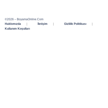
©2026 – BoyamaOnline.Com
Hakkımızda
|
İletişim
|
Gizlilik Politikası
|
Kullanım Koşulları