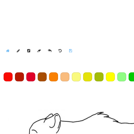
Home
Draw
Pencil
Eraser
Undo
Clear
Save