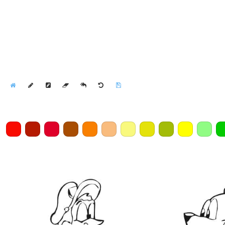
Home
Draw
Pencil
Eraser
Undo
Clear
Save