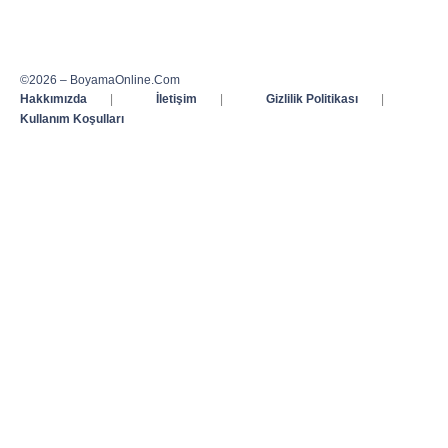
©2026 – BoyamaOnline.Com
Hakkımızda
|
İletişim
|
Gizlilik Politikası
|
Kullanım Koşulları