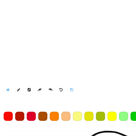
Home
Draw
Pencil
Eraser
Undo
Clear
Save