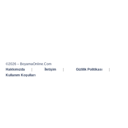
©2026 – BoyamaOnline.Com
Hakkımızda
|
İletişim
|
Gizlilik Politikası
|
Kullanım Koşulları