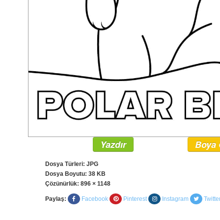
Yazdır
Boya 
Dosya Türleri: JPG
Dosya Boyutu: 38 KB
Çözünürlük:
896 × 1148
Paylaş:
Facebook
Pinterest
Instagram
Twitte