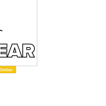
Online
r