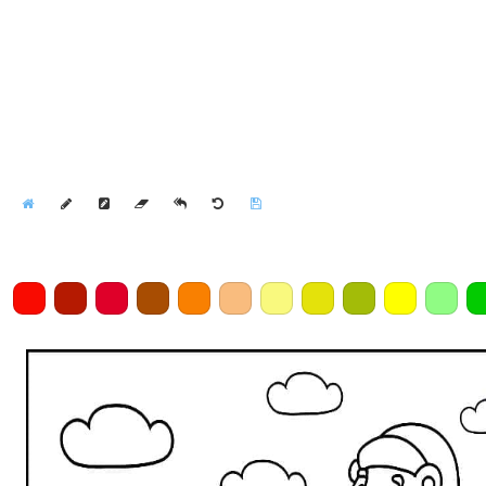
Home
Draw
Pencil
Eraser
Undo
Clear
Save