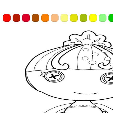
Home
Draw
Pencil
Eraser
Undo
Clear
Save