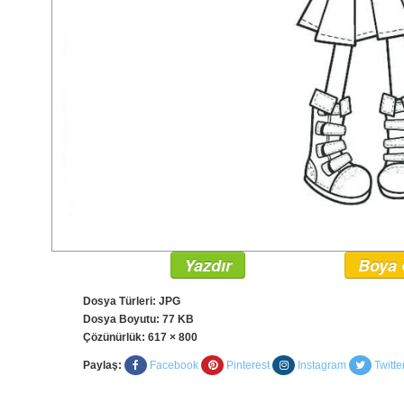
Yazdır
Boya 
Dosya Türleri: JPG
Dosya Boyutu: 77 KB
Çözünürlük:
617 × 800
Paylaş:
Facebook
Pinterest
Instagram
Twitte