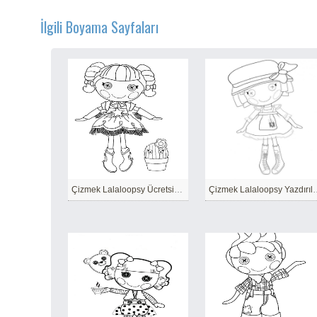
İlgili Boyama Sayfaları
Çizmek Lalaloopsy Ücretsiz Yazdırılabilir
Çizmek Lalaloops