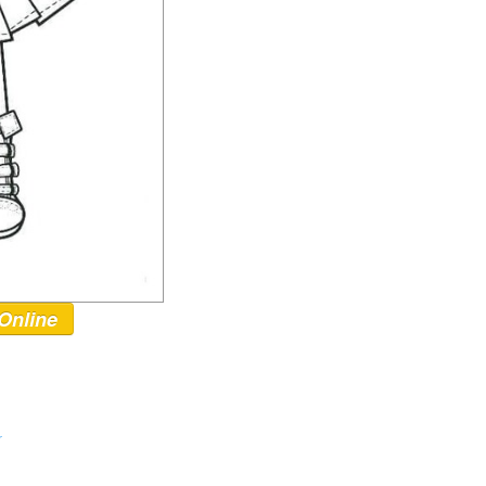
Online
r