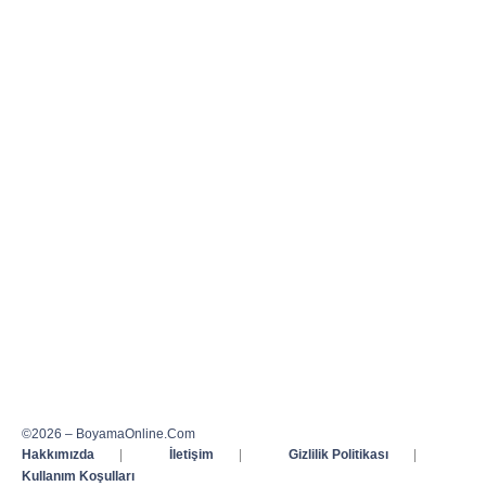
©2026 – BoyamaOnline.Com
Hakkımızda
|
İletişim
|
Gizlilik Politikası
|
Kullanım Koşulları