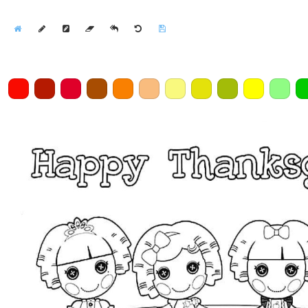
Home
Draw
Pencil
Eraser
Undo
Clear
Save