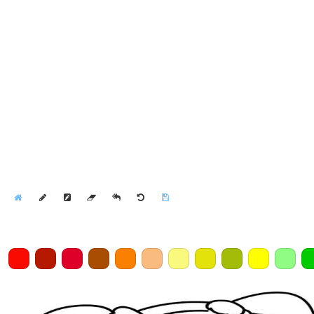
Home
Draw
Pencil
Eraser
Undo
Clear
Save