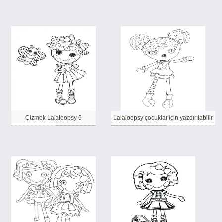
Çizmek Lalaloopsy 6
Lalaloopsy çocuklar için yazdırılabilir