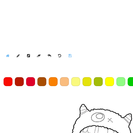
Home
Draw
Pencil
Eraser
Undo
Clear
Save