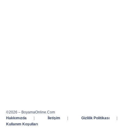
©2026 – BoyamaOnline.Com
Hakkımızda
|
İletişim
|
Gizlilik Politikası
|
Kullanım Koşulları