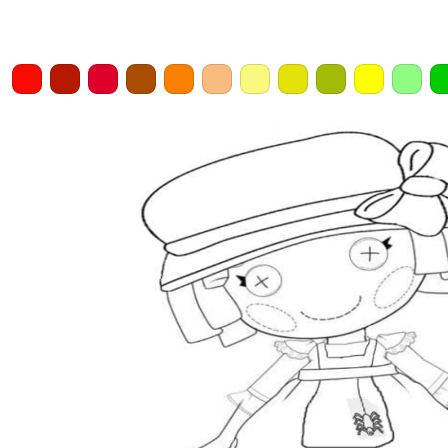
Home
Draw
Pencil
Eraser
Undo
Clear
Save