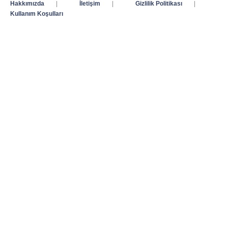
Hakkımızda
|
İletişim
|
Gizlilik Politikası
|
Kullanım Koşulları