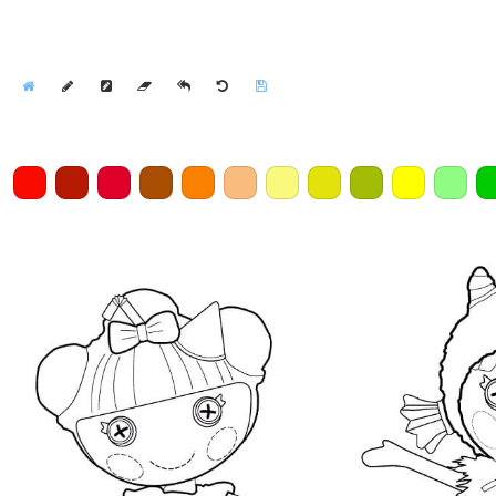
Home
Draw
Pencil
Eraser
Undo
Clear
Save