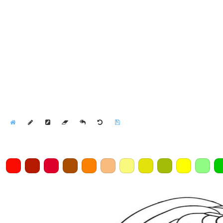
Home
Draw
Pencil
Eraser
Undo
Clear
Save