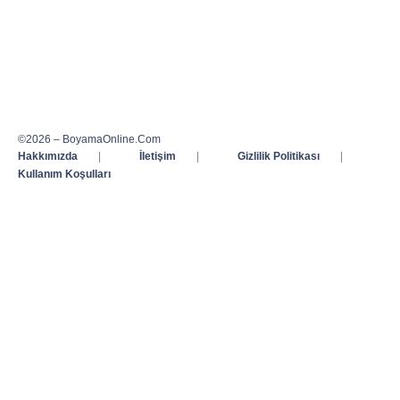
©2026 – BoyamaOnline.Com
Hakkımızda
|
İletişim
|
Gizlilik Politikası
|
Kullanım Koşulları