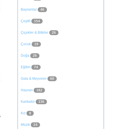
Bayramlar
46
Çeşitli
154
Çiçekler & Bitkiler
26
Çocuk
19
Doğa
26
Eğitim
74
Gıda & Meyveler
60
Hayvan
182
Karikatür
336
Kız
8
Müzik
24