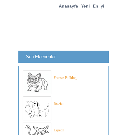
Anasayfa
Yeni
En İyi
Son Eklenenler
Fransız Bulldog
Raichu
Espeon