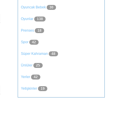
Oyuncak Bebek
30
Oyunlar
138
Prenses
18
Spor
42
Süper Kahraman
48
Ünlüler
25
Yerler
42
Yetişkinler
19