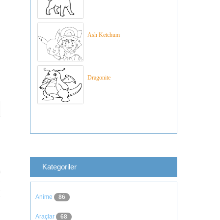
Ash Ketchum
Dragonite
Kategoriler
Anime
86
Araçlar
68