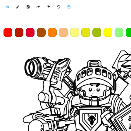
Home
Draw
Pencil
Eraser
Undo
Clear
Save