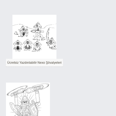
Ücretsiz Yazdırılabilir Nexo Şövalyeleri