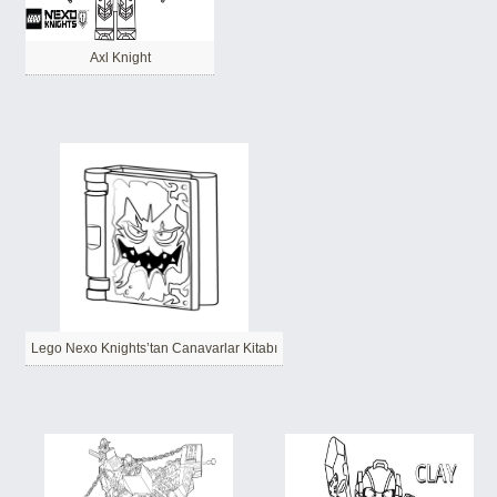
Axl Knight
Lego Nexo Knights’tan Canavarlar Kitabı