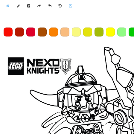
Home
Draw
Pencil
Eraser
Undo
Clear
Save