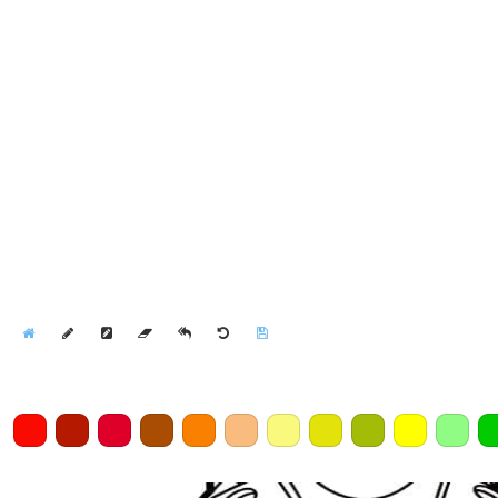
Home
Draw
Pencil
Eraser
Undo
Clear
Save