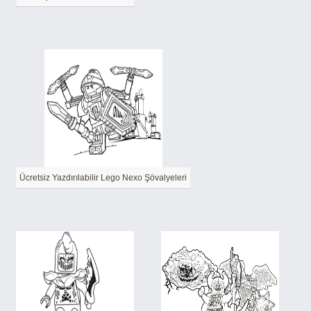
Ücretsiz Yazdırılabilir Lego Nexo Şövalyeleri