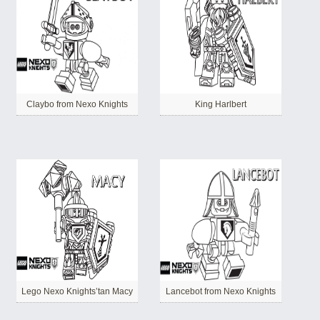
Claybo from Nexo Knights
King Harlbert
Lego Nexo Knights’tan Macy
Lancebot from Nexo Knights