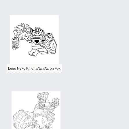
Lego Nexo Knights’tan Aaron Fox