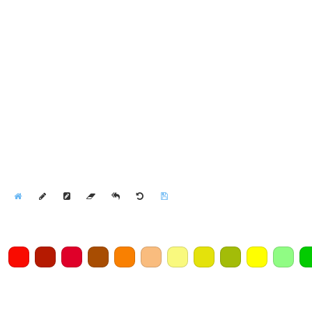
Home
Draw
Pencil
Eraser
Undo
Clear
Save