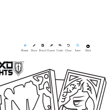
Size
Home
Draw
Pencil
Eraser
Undo
Clear
Save