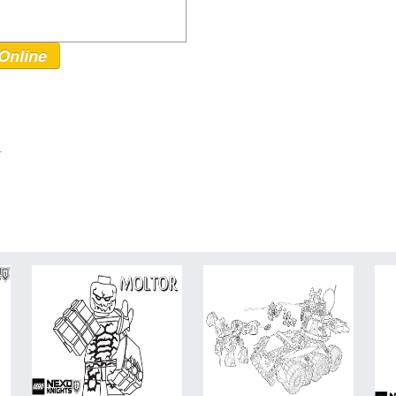
Online
r