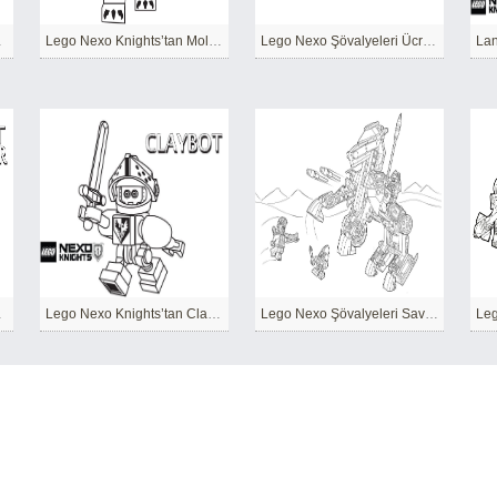
Magmar
Lego Nexo Knights’tan Moltor
Lego Nexo Şövalyeleri Ücretsiz Yazdırılabilir
Lan
Canavar
Lego Nexo Knights’tan Claybot
Lego Nexo Şövalyeleri Savaşı