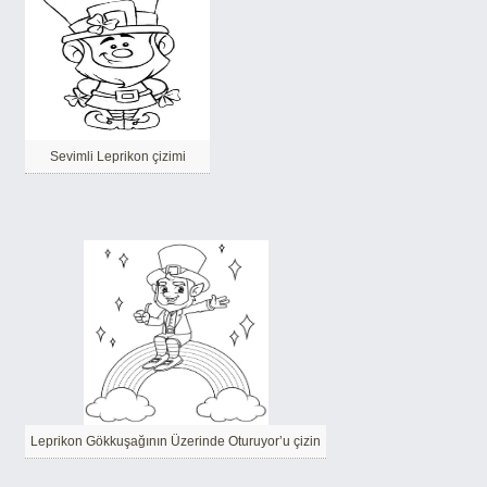
Sevimli Leprikon çizimi
Leprikon Gökkuşağının Üzerinde Oturuyor’u çizin