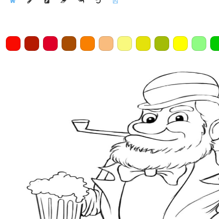
Home
Draw
Pencil
Eraser
Undo
Clear
Save