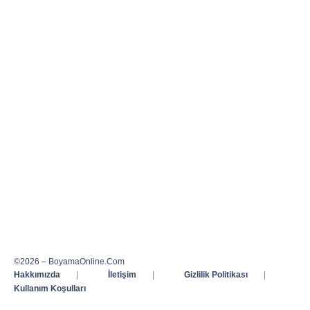
©2026 – BoyamaOnline.Com
Hakkımızda
|
İletişim
|
Gizlilik Politikası
|
Kullanım Koşulları