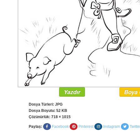
Yazdır
Boya 
Dosya Türleri: JPG
Dosya Boyutu: 52 KB
Çözünürlük:
718 × 1015
Paylaş:
Facebook
Pinterest
Instagram
Twitte