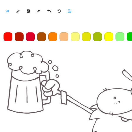
Home
Draw
Pencil
Eraser
Undo
Clear
Save