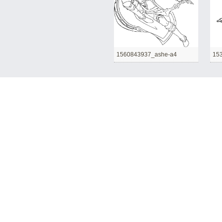
1560843937_ashe-a4