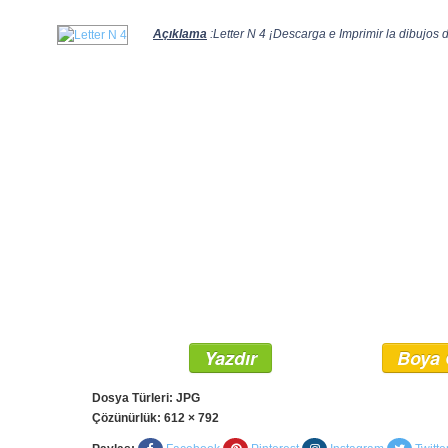
Açıklama
:Letter N 4 ¡Descarga e Imprimir la dibujos d
Yazdır
Boya 
Dosya Türleri: JPG
Çözünürlük:
612 × 792