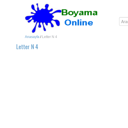
Anasayfa
/
Letter N 4
Letter N 4