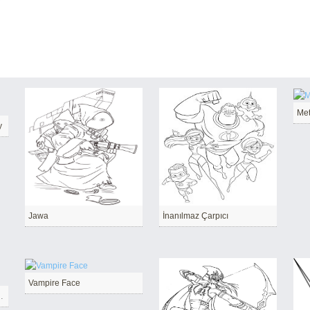
r
Met
y
Jawa
İnanılmaz Çarpıcı
Vampire Face
lor by Number