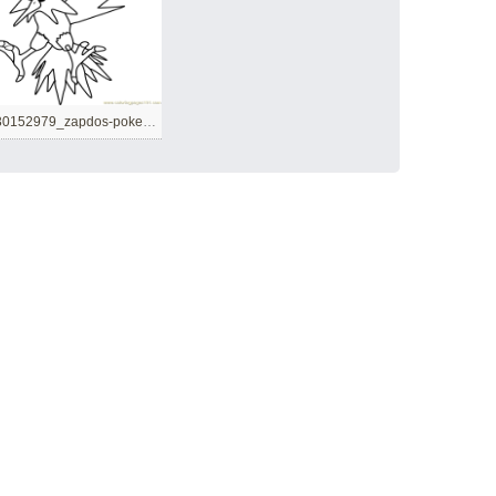
1530152979_zapdos-pokemon-coloring-page1