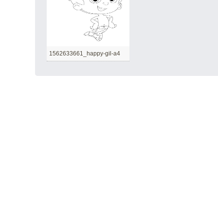
1562633661_happy-gil-a4