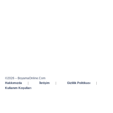
©2026 – BoyamaOnline.Com
Hakkımızda
|
İletişim
|
Gizlilik Politikası
|
Kullanım Koşulları