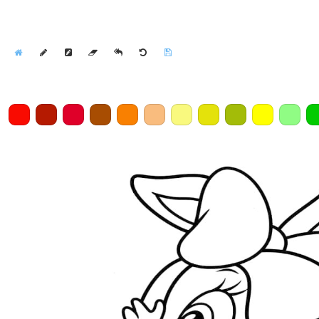
Home
Draw
Pencil
Eraser
Undo
Clear
Save