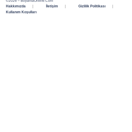
©2026 – BoyamaOnline.Com
Hakkımızda
|
İletişim
|
Gizlilik Politikası
|
Kullanım Koşulları