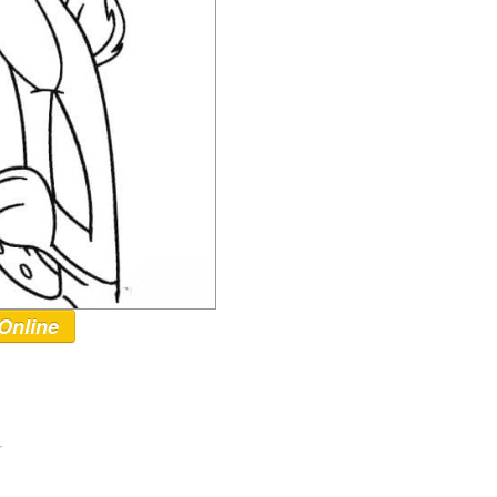
Online
r