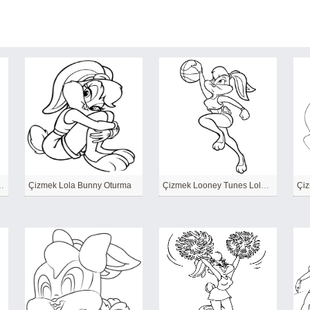
y ile Bugs Bunny
Çizmek Lola Bunny Oturma
Çizmek Looney Tunes Lola Bunny basketbol oynar