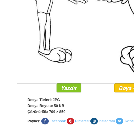
Yazdır
Boya 
Dosya Türleri: JPG
Dosya Boyutu: 50 KB
Çözünürlük:
709 × 850
Paylaş:
Facebook
Pinterest
Instagram
Twitte