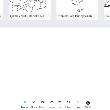
y
Çizmek Mutlu Bebek Lola Bunny
Çizmek Lola Bunny tezahürat ediyor
Size
Home
Draw
Pencil
Eraser
Undo
Clear
Save