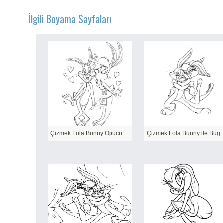
İlgili Boyama Sayfaları
Çizmek Lola Bunny Öpücük Bugs Bunny
Çizmek Lola Bunn