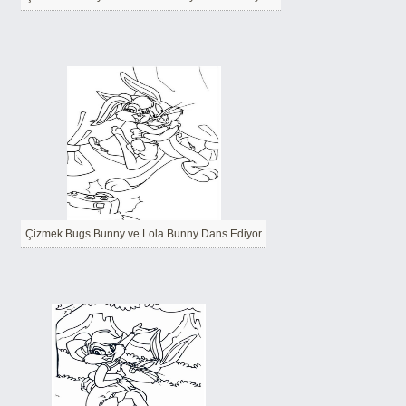
Çizmek Bugs Bunny ve Lola Bunny Dans Ediyor