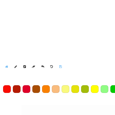
Home
Draw
Pencil
Eraser
Undo
Clear
Save