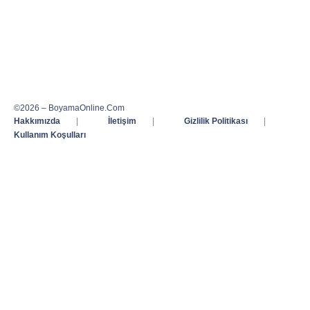
©2026 – BoyamaOnline.Com
Hakkımızda
|
İletişim
|
Gizlilik Politikası
|
Kullanım Koşulları