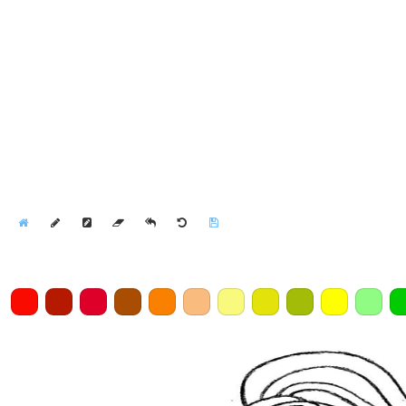
Home
Draw
Pencil
Eraser
Undo
Clear
Save