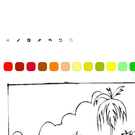
Home
Draw
Pencil
Eraser
Undo
Clear
Save