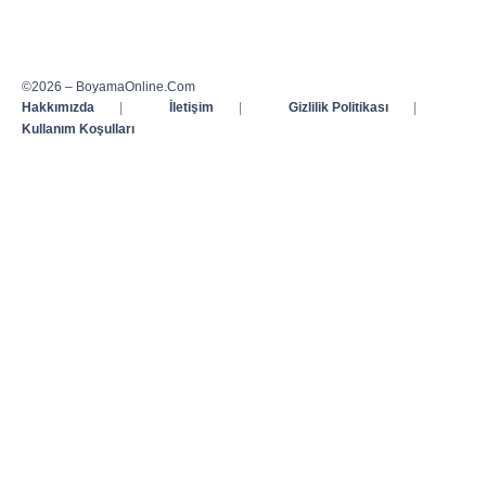
©2026 – BoyamaOnline.Com
Hakkımızda
|
İletişim
|
Gizlilik Politikası
|
Kullanım Koşulları