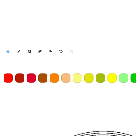
Home
Draw
Pencil
Eraser
Undo
Clear
Save