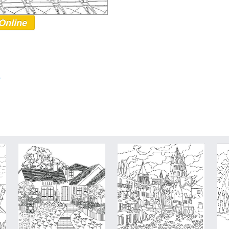
Online
r