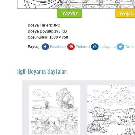
Yazdır
Boya 
Dosya Türleri: JPG
Dosya Boyutu: 193 KB
Çözünürlük:
1000 × 750
Paylaş:
Facebook
Pinterest
Instagram
Twitte
İlgili Boyama Sayfaları