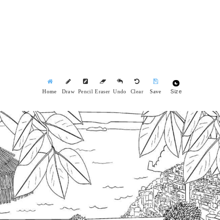
Size
Home
Draw
Pencil
Eraser
Undo
Clear
Save