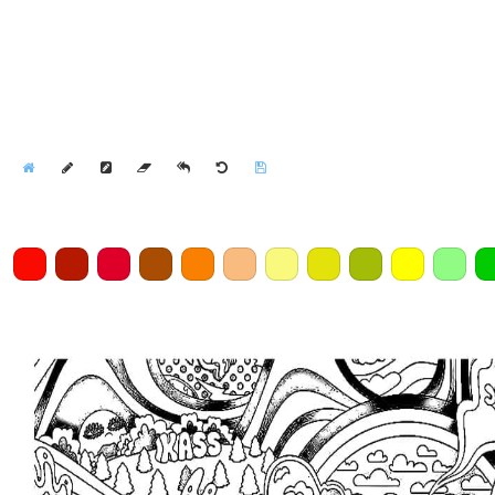
Home
Draw
Pencil
Eraser
Undo
Clear
Save