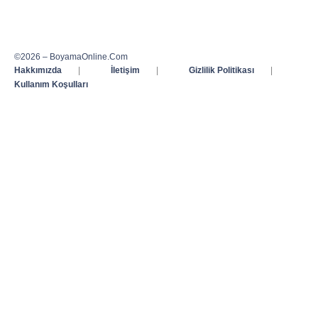
©2026 – BoyamaOnline.Com
Hakkımızda
|
İletişim
|
Gizlilik Politikası
|
Kullanım Koşulları