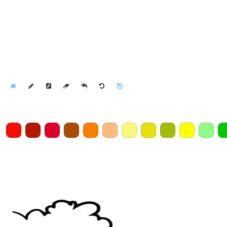
Home
Draw
Pencil
Eraser
Undo
Clear
Save