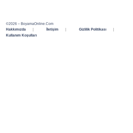
©2026 – BoyamaOnline.Com
Hakkımızda
|
İletişim
|
Gizlilik Politikası
|
Kullanım Koşulları