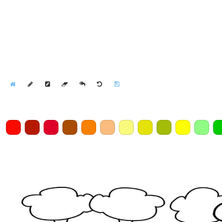
Home
Draw
Pencil
Eraser
Undo
Clear
Save