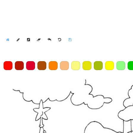
Home
Draw
Pencil
Eraser
Undo
Clear
Save