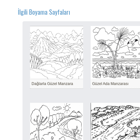
İlgili Boyama Sayfaları
Dağlarla Güzel Manzara
Güzel Ada Manzarası