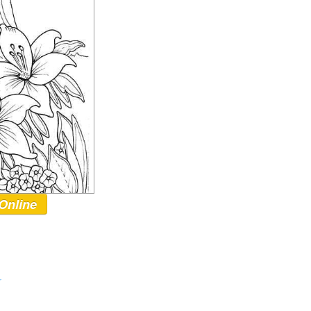
Online
r