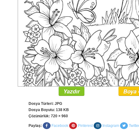
Yazdır
Boya 
Dosya Türleri: JPG
Dosya Boyutu: 138 KB
Çözünürlük:
720 × 960
Paylaş:
Facebook
Pinterest
Instagram
Twitte