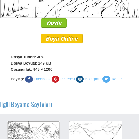
Yazdır
Boya Online
Dosya Türleri: JPG
Dosya Boyutu: 149 KB
Çözünürlük:
848 × 1200
Paylaş:
Facebook
Pinterest
Instagram
Twitter
İlgili Boyama Sayfaları