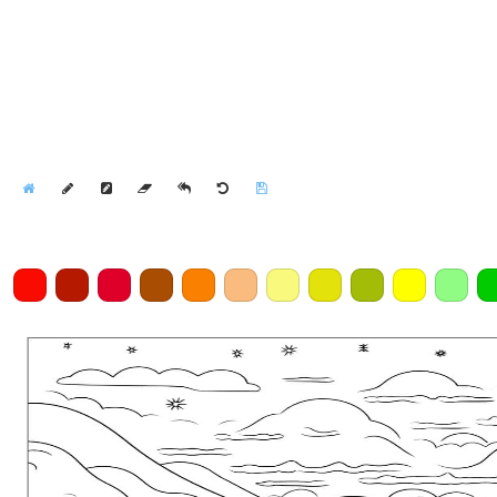
Home
Draw
Pencil
Eraser
Undo
Clear
Save