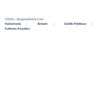
©2026 – BoyamaOnline.Com
Hakkımızda
|
İletişim
|
Gizlilik Politikası
|
Kullanım Koşulları