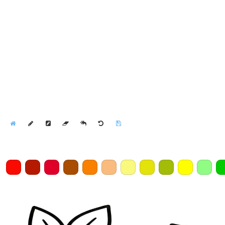
Home
Draw
Pencil
Eraser
Undo
Clear
Save