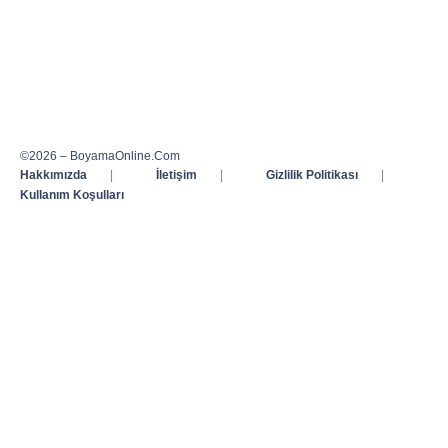
©2026 – BoyamaOnline.Com
Hakkımızda
|
İletişim
|
Gizlilik Politikası
|
Kullanım Koşulları