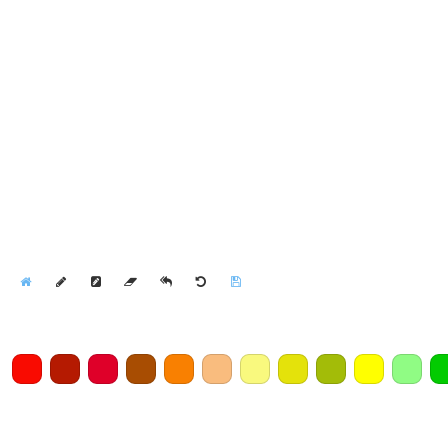
Home
Draw
Pencil
Eraser
Undo
Clear
Save