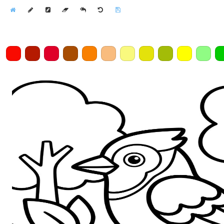
Home
Draw
Pencil
Eraser
Undo
Clear
Save