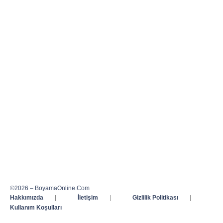
©2026 – BoyamaOnline.Com
Hakkımızda
|
İletişim
|
Gizlilik Politikası
|
Kullanım Koşulları