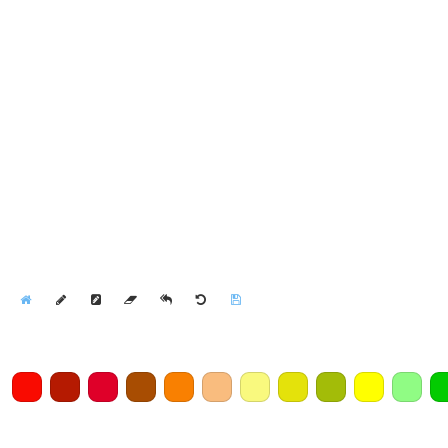
Home
Draw
Pencil
Eraser
Undo
Clear
Save