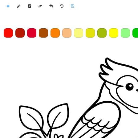
Home
Draw
Pencil
Eraser
Undo
Clear
Save