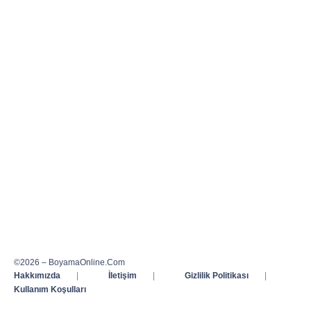
©2026 – BoyamaOnline.Com
Hakkımızda
|
İletişim
|
Gizlilik Politikası
|
Kullanım Koşulları