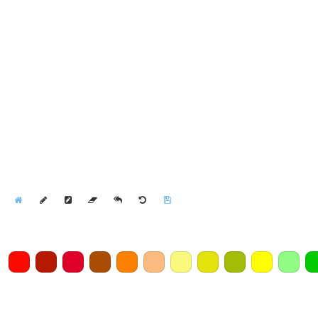
Home
Draw
Pencil
Eraser
Undo
Clear
Save