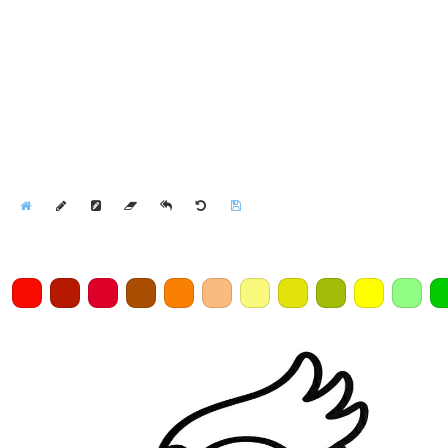
Home
Draw
Pencil
Eraser
Undo
Clear
Save