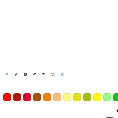
Home
Draw
Pencil
Eraser
Undo
Clear
Save